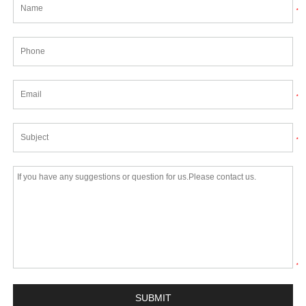
*
*
*
*