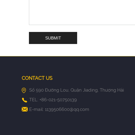
CONTACT US
Số 590 Đường Lou, Quận Jiading, Thượng Hải
TEL: +86-021-50750139
E-mail:
1139506600@qq.com