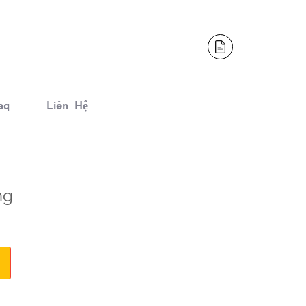
aq
Liên Hệ
ng